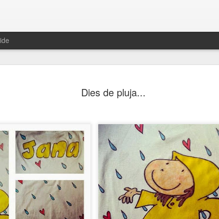
ide
Dies de pluja...
Ballarina
rum! rum!