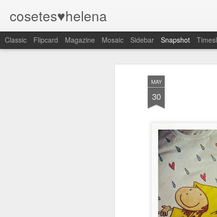
cosetes♥helena
Classic
Flipcard
Magazine
Mosaic
Sidebar
Snapshot
Timesl
MAY
30
Cadiretes
Magic