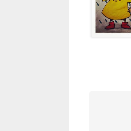
Cadiretes
WALLS
FOODIE